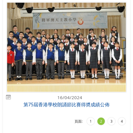
16/04/2024
第75屆香港學校朗誦節比賽得奬成績公佈
頁面:
1
2
3
4