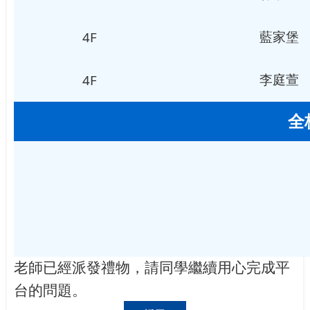
4F
藍家堡
4F
李庭萱
全
老師已經派發禮物，請同學繼續用心完成平
台的問題。