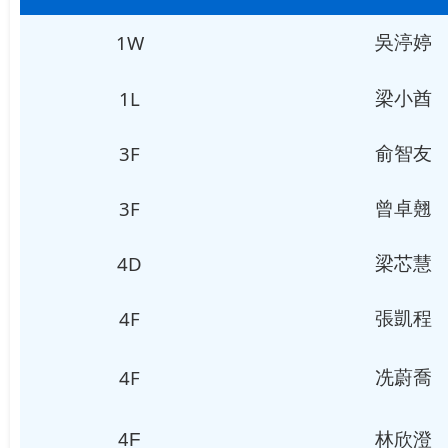
1W
吳渟婷
1L
梁小酋
3F
俞智友
3F
曾卓翹
4D
梁芯慧
4F
張凱程
4F
冼蔚喬
4
F
林欣澄