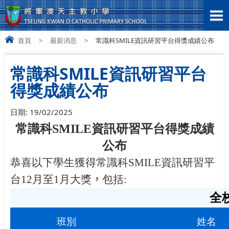
首頁
>
最新消息
>
常識科SMILE資訊研習平台得獎成績公布
常識科SMILE資訊研習平台
得獎成績公布
日期:
19/02/2025
常識科
SMILE
資訊研習平台得獎成績
公布
恭喜以下學生獲得常識科
SMILE
資訊研習平
台
12
月至
1
月大獎
，
包括
:
全
班別
姓名