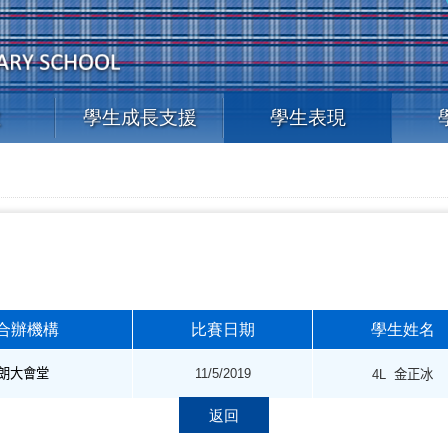
教
學生成長支援
學生表現
合辦機構
比賽日期
學生姓名
朗大會堂
11/5/2019
4L
金正冰
返回