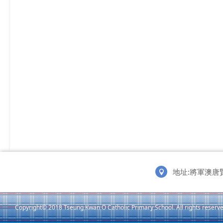
地址:將軍澳唐
Copyright© 2018 Tseung Kwan O Catholic Primary School. All rights reserve