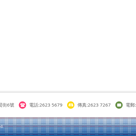
賢街6號
電話:2623 5679
傳真:2623 7267
電郵:i
d.