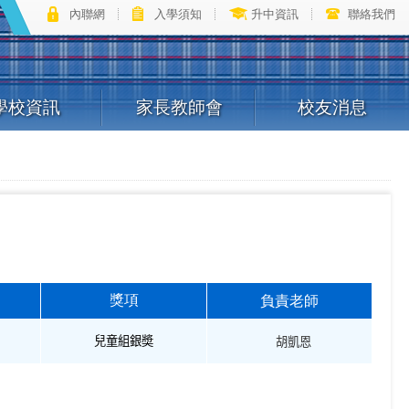
內聯網
入學須知
升中資訊
聯絡我們
學校資訊
家長教師會
校友消息
負責老師
獎項
兒童組銀奬
胡凱恩