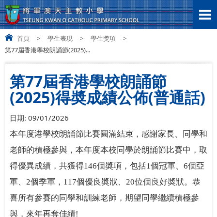
首頁
>
學生表現
>
學生獎項
>
第77屆香港學校朗誦節(2025)...
第77屆香港學校朗誦節
(2025)得奬成績公佈(普通話)
日期:
09/01/2026
本年度港學校朗誦節比賽圓滿結束，感謝家長、同學和
老師的積極參與，本年度本校同學於朗誦節比賽中，取
得優異成績，共獲得146個奬項，包括1個冠軍、6個亞
軍、2個季軍，117個優良奬狀、20位個良好奬狀。
恭
喜所有參賽的同學和訓練老師，期望同學繼續積極參
與，來年再奪佳績!