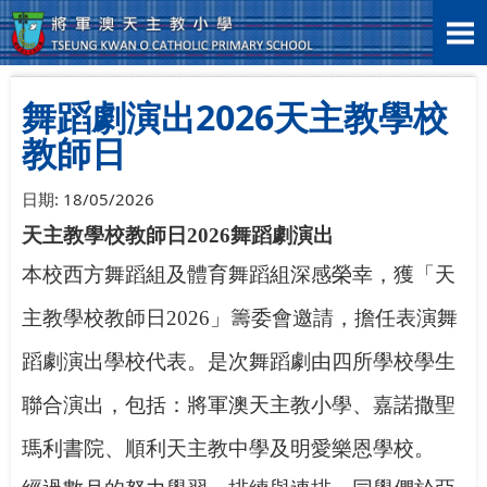
首頁
>
學生表現
>
學科活動
>
舞蹈劇演出2026天主教學校教師日
舞蹈劇演出2026天主教學校
教師日
日期:
18/05/2026
天主教學校教師日
2026
舞蹈劇演出
本校西方舞蹈組及體育舞蹈組深感榮幸，獲「天
主教學校教師日
2026
」籌委會邀請，擔任表演舞
蹈劇演出學校代表。是次舞蹈劇由四所學校學生
聯合演出，包括：將軍澳天主教小學、嘉諾撒聖
瑪利書院、順利天主教中學及明愛樂恩學校。