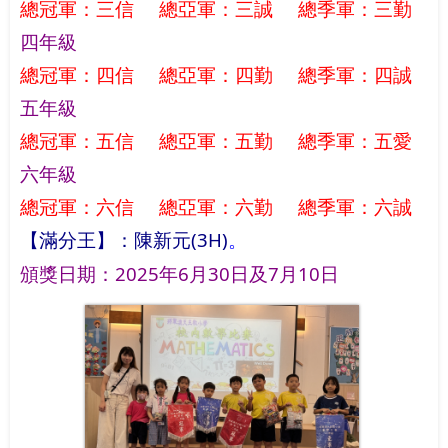
總冠軍：
三信 總亞軍：三誠 總季軍：三勤
四年級
總冠軍：
四信 總亞軍：四勤 總季軍：四誠
五年級
總冠軍：
五信 總亞軍：五勤 總季軍：五愛
六年級
總冠軍：
六信 總亞軍：六勤 總季軍：六誠
【滿分
王】：陳新元(3H)
。
頒獎日期：2025年6月30日及7月10日