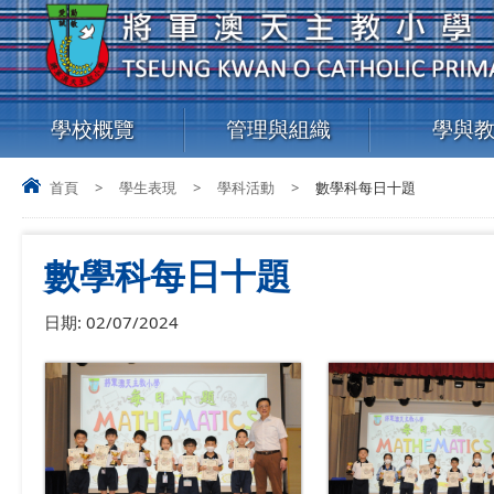
學校概覽
管理與組織
學與
首頁
>
學生表現
>
學科活動
>
數學科每日十題
數學科每日十題
日期:
02/07/2024