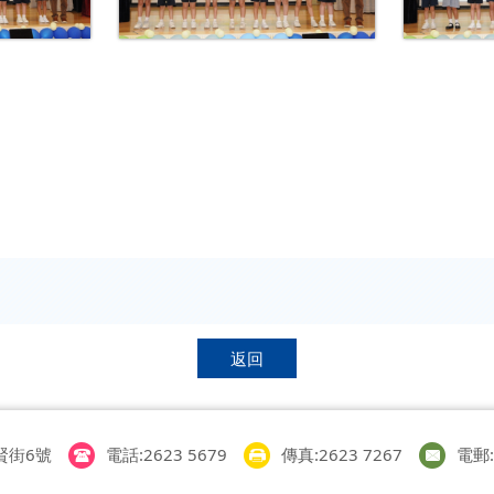
返回
賢街6號
電話:2623 5679
傳真:2623 7267
電郵:i