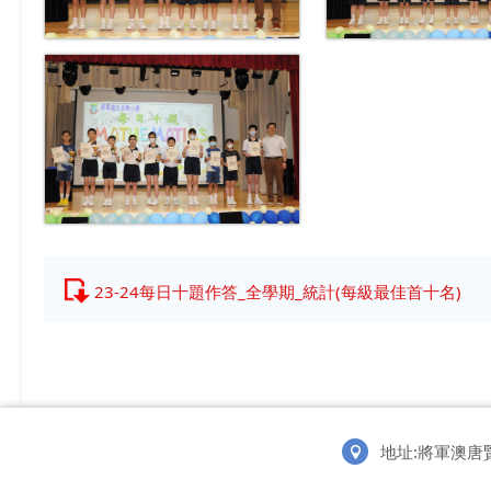
23-24每日十題作答_全學期_統計(每級最佳首十名)
地址:將軍澳唐