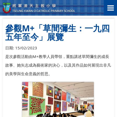
首頁
>
學生表現
>
學科活動
>
參觀M+「草間彌生：一九四五年至今」展覽
參觀M+「草間彌生：一九四
五年至今」展覽
日期:
15/02/2023
是次參觀活動由M+教學人員帶領，重點講述草間彌生的成長
故事、她矢志成為藝術家的決心，以及其作品如何展現出非凡
的美學與生命意義的哲思。