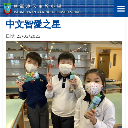
首頁
>
學生表現
>
學科活動
>
中文智愛之星
中文智愛之星
日期:
23/03/2023