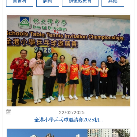
圖書科
訓輔
價值觀教育
其他
22/02/2025
全港小學乒乓球邀請賽2025初...