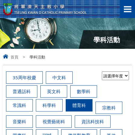
學科活動
首頁
>
學科活動
35周年校慶
中文科
普通話科
英文科
數學科
常識科
科學科
體育科
宗教科
音樂科
視覺藝術科
資訊科技科