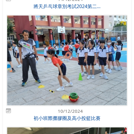
將天乒乓球章別考試2024第二...
10/12/2024
初小班際擲膠圈及高小投籃比賽